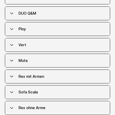
DUO Q&M
Ploy
Vert
Muta
Herunterladen
Materialpass & Normen
Rex mit Armen
Herunterladen
Materialpass & Normen
Sofa Scala
Herunterladen
Informationen zum Produkt
Rex ohne Arme
Herunterladen
3D-Dateien
Herunterladen
3D-Dateien