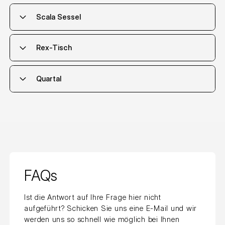
Scala Sessel
Herunterladen
Informationen zum Produkt
Herunterladen
Materialpass & Normen
Herunterladen
Materialpass & Normen
Rex-Tisch
Herunterladen
3D-Dateien
Herunterladen
3D-Dateien
Herunterladen
Umweltzertifikat / LCA
Quartal
Herunterladen
Materialpass & Normen
Herunterladen
Materialpass & Normen
Herunterladen
3D-Dateien
Herunterladen
Umweltzertifikat / LCA
Herunterladen
Materialpass & Normen
FAQs
Herunterladen
Umweltzertifikat / LCA
Ist die Antwort auf Ihre Frage hier nicht
aufgeführt? Schicken Sie uns eine E-Mail und wir
werden uns so schnell wie möglich bei Ihnen